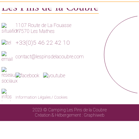
Les Pins de la Coubre
1107 Route de La Fouasse
17570 Les Mathes
+33(0)5 46 22 42 10
contact@lespinsdelacoubre.com
Information Légales
/
Cookies
2023 © Camping Les Pins de la Coubre
Création & Hébergement :
Graphiweb