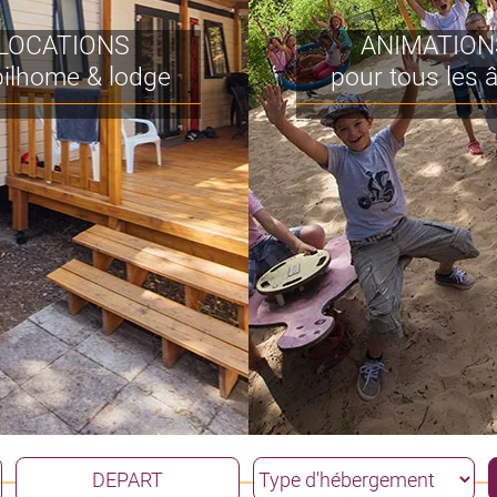
LOCATIONS
ANIMATION
ilhome & lodge
pour tous les 
DEPART