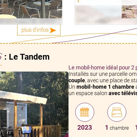
plus d'infos
6
: Le Tandem
Le mobil-home idéal pour 2
Installés sur une parcelle om
couple
, avec une place de s
Un
mobil-home 1 chambre
a
un espace salon
avec télévi
2023
1
chambre