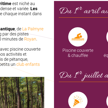
ritime
est niché au
er
Du 1
avril a
 dense et variée.
Les
de chaque instant dans
lantique
, de
La Palmyre
g par des pistes
0 minutes de
Royan
.
avec piscine couverte
Piscine couverte
s activités et
& chauffée
é
ois de pétanque,
 petits un
club enfants
er
Du 1
juillet 