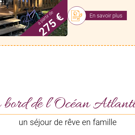
à partir de
275 €
En savoir plus
bord de l’Océan Atlant
un séjour de rêve en famille