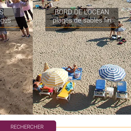
S
BORD DE L'OCEAN
âges
plages de sables fin