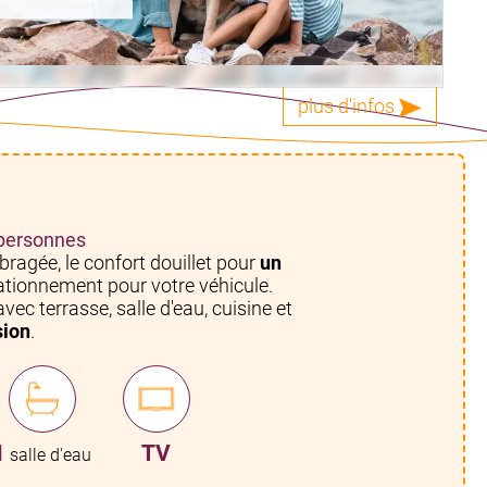
plus d'infos
 personnes
bragée, le confort douillet pour
un
tationnement pour votre véhicule.
vec terrasse, salle d'eau, cuisine et
sion
.
1
TV
salle d'eau